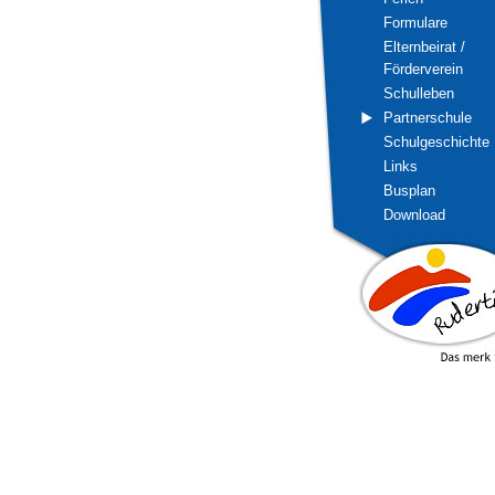
Formulare
Elternbeirat /
Förderverein
Schulleben
Partnerschule
Schulgeschichte
Links
Busplan
Download