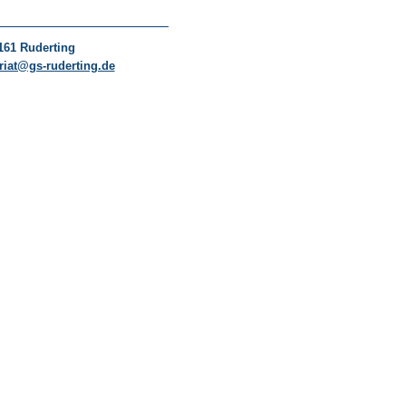
161 Ruderting
riat@gs-ruderting.de