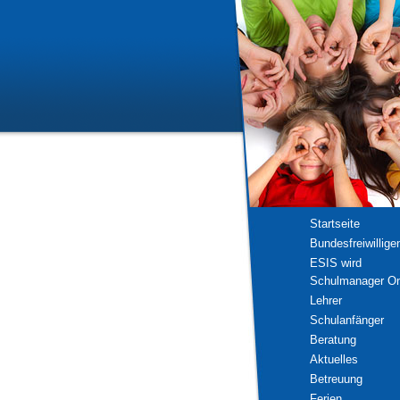
Startseite
Bundesfreiwillige
ESIS wird
Schulmanager On
Lehrer
Schulanfänger
Beratung
Aktuelles
Betreuung
Ferien